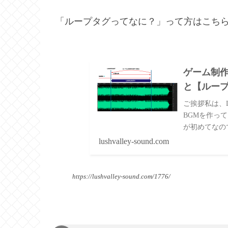
「ループタグってなに？」って方はこち
ゲーム制
と【ルー
ご挨拶私は、L
BGMを作っ
が初めてなの
RPGツクール(
lushvalley-sound.com
https://lushvalley-sound.com/1776/