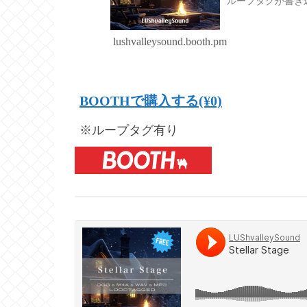
ループタグが書き
ンドフォルダに入れ
lushvalleysound.booth.pm
BOOTHで購入する(¥0)
※ループタグ有り