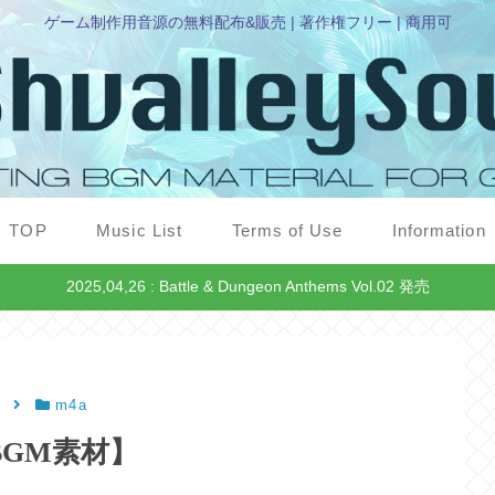
ゲーム制作用音源の無料配布&販売 | 著作権フリー | 商用可
TOP
Music List
Terms of Use
Information
2025,04,26 : Battle & Dungeon Anthems Vol.02 発売
m4a
e【BGM素材】