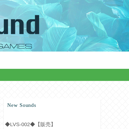
New Sounds
◆LVS-002◆【販売】