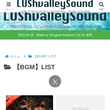
ゲーム制作用音源の無料配布&販売 | 著作権フリー | 商用可
メニュー
検索
2025,04,26 : Battle & Dungeon Anthems Vol.02 発売
ホーム
【BGM】LIST
【BGM】LIST