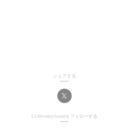
シェアする
LUShvalleySoundをフォローする