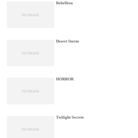
Rebellion
Desert Storm
HORROR
Twilight Secrets