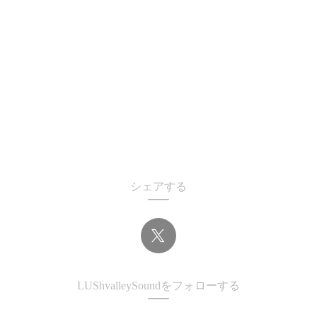
シェアする
LUShvalleySoundをフォローする