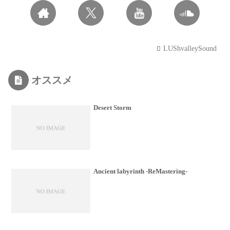
LUShvalleySound
オススメ
Desert Storm
Ancient labyrinth -ReMastering-