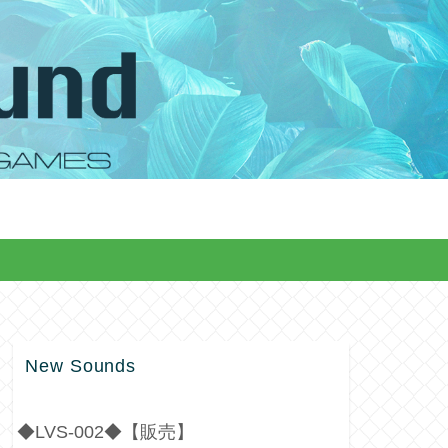
New Sounds
◆LVS-002◆【販売】