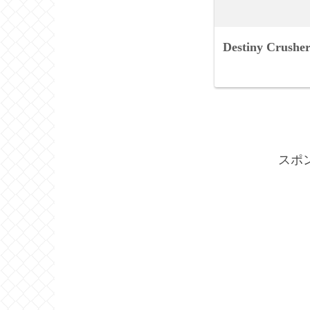
Destiny Crushe
スポ